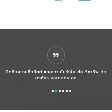
ท์
แอนด์ เฮ้าส์
จำกัด
ด
ยึดถือความซื่อสัตย์ และความโปร่งใส ต่อ วิชาชีพ ต่อ
ก
องค์กร และต่อตนเอง