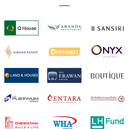
บริษัท แลนด์
บริษัทอนันดา ดี
บริษัทแสนสิริ
แอนด์ เฮ้าส์
เวลลอปเม้นท์
จำกัด (มหาชน)
จำกัด (มหาชน)
จำกัด
บริษัท สิงห์ เอ
บริษัท ดีทีพี
บริษัท ออนิกซ์
สเตท จำกัด
โกลบอล รีทส์
ฮอลพิทาลิตี้ โฮ
(มหาชน)
แมเนจเม้นท์
ลดิ้ง จำกัด
จำกัด
บริษัทหลัก
บริษัท ดิ
บริษัท บูทิค
ทรัพย์จัดการ
เอราวัณ กรุ๊ป
ภูเก็ต โฟร์
กองทุน แลนด์
จำกัด (มหาชน)
จำกัด
แอนด์ เฮ้าส์
บริษัท เดอะ
กองทุนรวมสิทธิ
บริษัทหลัก
จำกัด
แพลทินัม กรุ๊ป
การเช่า
ทรัพย์จัดการ
จำกัด (มหาชน)
อสังหาริมทรัพย์
กองทุน กสิกร
โรงแรมและ
ไทย จำกัด
บริษัท ชีวาทัย
บจก.ดับบลิวเอ
บริษัทหลัก
รีสอร์ทในเครือ
จำกัด (มหาชน)
ชเอ เรียล เอ
ทรัพย์จัดการ
เซ็นทารา
เตท แมเนจเม้น
กองทุน แลนด์